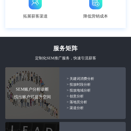
拓展获客渠道
降低营销成本
服务矩阵
定制化SEM推广服务，快速引流获客
> 关建词消费分析
> 投放时段分析
SEM账户分析诊断
> 投放地域分析
> 创意分析
找出账户可提升空间
> 落地页分析
> 渠道分析