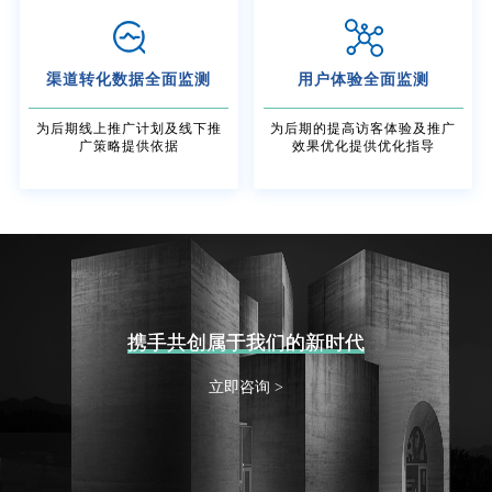
渠道转化数据全面监测
用户体验全面监测
为后期线上推广计划及线下推
为后期的提高访客体验及推广
广策略提供依据
效果优化提供优化指导
携手共创属于我们的新时代
携手共创属于我们的新时代
立即咨询 >