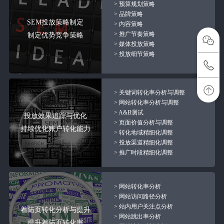
> 预算规划策略
> 品牌策略
SEM投放策略制定
> 内容策略
> 推广节奏策略
制定优势竞争策略
> 媒体投放策略
> 投放细节策略
> 关键词转化率分析与调整
> 网站转化率分析与调整
> A&B测试
投放效果追踪与优化
> 页面价值分析与调整
持续优化账户转化能力
> 转化地域精细化调整
> 投放渠道精细化调整
> 推广时段精细化调整
> 网站转化率分析
> 网站访问路径分析
> 站内用户关注点分析
着陆页转化分析与提升
> 网站跳出率分析
提升着陆页转化率